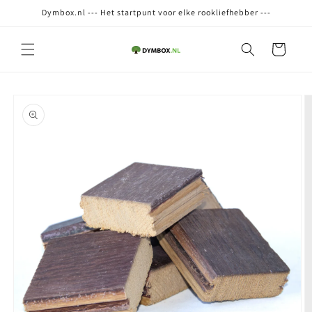
Meteen
Dymbox.nl --- Het startpunt voor elke rookliefhebber ---
naar de
content
Winkelwagen
Ga direct naar
productinformatie