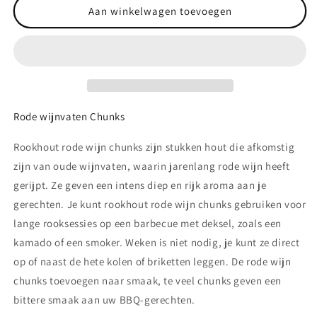
Rookhout
Rookhout
Aan winkelwagen toevoegen
Rode
Rode
wijn
wijn
Vaten
Vaten
Chunks
Chunks
1,5kg
1,5kg
Rode wijnvaten Chunks
Rookhout rode wijn chunks zijn stukken hout die afkomstig
zijn van oude wijnvaten, waarin jarenlang rode wijn heeft
gerijpt. Ze geven een intens diep en rijk aroma aan je
gerechten. Je kunt rookhout rode wijn chunks gebruiken voor
lange rooksessies op een barbecue met deksel, zoals een
kamado of een smoker. Weken is niet nodig, je kunt ze direct
op of naast de hete kolen of briketten leggen. De rode wijn
chunks toevoegen naar smaak, te veel chunks geven een
bittere smaak aan uw BBQ-gerechten.