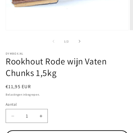
Media
M
1
2
openen
o
van
1
/
2
in
in
modaal
m
DYMBOX.NL
Rookhout Rode wijn Vaten
Chunks 1,5kg
Normale
€11,95 EUR
prijs
Belastingen inbegrepen.
Aantal
Aantal
Aantal
Aantal
verlagen
verhogen
voor
voor