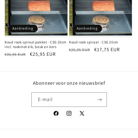
Aanbieding
Aanbieding
Koud rook spiraal pakket - CSG 20cm
Koud rook spiraal - CSG 20cm
incl. rookmot eik, beuk en kers
Normale
Aanbiedingsprijs
€17,75 EUR
€25,95 EUR
Normale
Aanbiedingsprijs
€25,95 EUR
€35,95 EUR
prijs
prijs
Abonneer voor onze nieuwsbrief
E‑mail
Facebook
Instagram
X
(voorheen
Twitter)