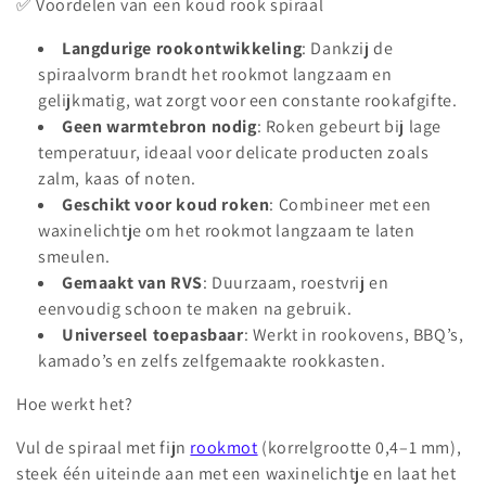
e
✅ Voordelen van een koud rook spiraal
:
Langdurige rookontwikkeling
: Dankzij de
spiraalvorm brandt het rookmot langzaam en
gelijkmatig, wat zorgt voor een constante rookafgifte.
Geen warmtebron nodig
: Roken gebeurt bij lage
temperatuur, ideaal voor delicate producten zoals
zalm, kaas of noten.
Geschikt voor koud roken
: Combineer met een
waxinelichtje om het rookmot langzaam te laten
smeulen.
Gemaakt van RVS
: Duurzaam, roestvrij en
eenvoudig schoon te maken na gebruik.
Universeel toepasbaar
: Werkt in rookovens, BBQ’s,
kamado’s en zelfs zelfgemaakte rookkasten.
Hoe werkt het?
Vul de spiraal met fijn
rookmot
(korrelgrootte 0,4–1 mm),
steek één uiteinde aan met een waxinelichtje en laat het