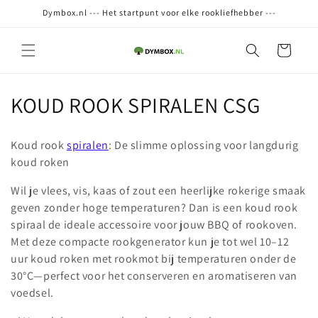
Meteen
Dymbox.nl --- Het startpunt voor elke rookliefhebber ---
naar de
content
Winkelwagen
C
KOUD ROOK SPIRALEN CSG
o
Koud rook
spiralen
: De slimme oplossing voor langdurig
l
koud roken
l
Wil je vlees, vis, kaas of zout een heerlijke rokerige smaak
geven zonder hoge temperaturen? Dan is een koud rook
e
spiraal de ideale accessoire voor jouw BBQ of rookoven.
c
Met deze compacte rookgenerator kun je tot wel 10–12
uur koud roken met rookmot bij temperaturen onder de
t
30°C—perfect voor het conserveren en aromatiseren van
i
voedsel.