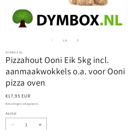
Media
M
1
2
openen
o
van
1
/
6
in
in
modaal
m
DYMBOX.NL
Pizzahout Ooni Eik 5kg incl.
aanmaakwokkels o.a. voor Ooni
pizza oven
Normale
€17,95 EUR
prijs
Belastingen inbegrepen.
Aantal
Aantal
Aantal
Aantal