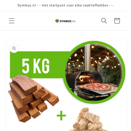
Meteen
Dymbox.nl --- Het startpunt voor elke rookliefhebber ---
naar de
content
Winkelwagen
Ga direct naar
productinformatie