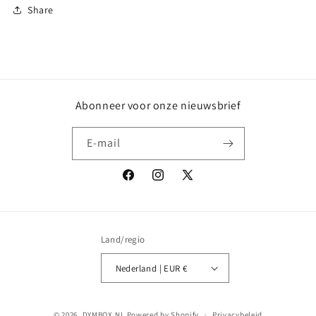
Share
Abonneer voor onze nieuwsbrief
E‑mail
Facebook
Instagram
X
(voorheen
Twitter)
Land/regio
Nederland | EUR €
© 2026,
DYMBOX.NL
Powered by Shopify
Privacybeleid