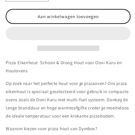
verlagen
verhogen
voor
voor
Pizzahout
Pizzahout
Aan winkelwagen toevoegen
Ooni
Ooni
Eik
Eik
5kg
5kg
incl.
incl.
aanmaakwokkels
aanmaakwokkels
o.a.
o.a.
voor
voor
Pizza Eikenhout Schoon & Droog Hout voor Ooni Karu en
Ooni
Ooni
Houtovens
pizza
pizza
oven
oven
Op zoek naar het perfecte hout voor je pizzaoven? Ons pizza
eikenhout is speciaal geselecteerd voor gebruik in compacte
ovens zoals de Ooni Karu met multi-fuel systeem. Dankzij de
lange brandduur en hoge warmteafgifte creëer je moeiteloos
de ideale temperatuur voor een krokante pizzabodem.
Waarom kiezen voor pizza hout van Dymbox?